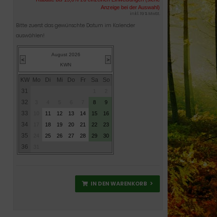
Anzeige bei der Auswahl)
inkl. 19 % MwSt.
Bitte zuerst das gewünschte Datum im Kalender
auswählen!
August 2026
<
>
KWN
KW
Mo
Di
Mi
Do
Fr
Sa
So
31
1
2
32
3
4
5
6
7
8
9
33
10
11
12
13
14
15
16
34
17
18
19
20
21
22
23
35
24
25
26
27
28
29
30
36
31
IN DEN WARENKORB