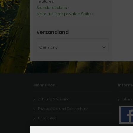
Features:
Standardtickets »
Mehr auf Ihrer privaten Seite »
Versandland
Germany
Mehr über...
Inform
Zahlung & Versand
Sitem
Privatsphäre und Datenschutz
Unsere AGB
Impressum