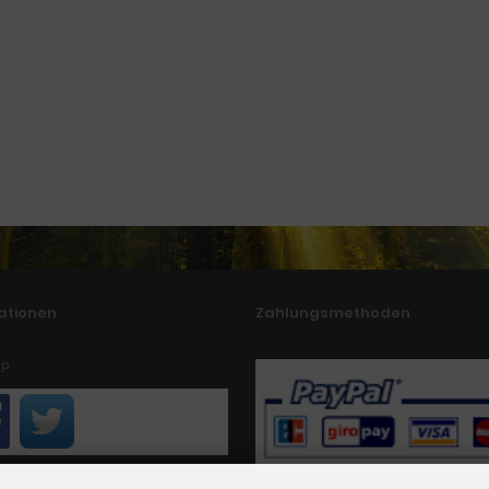
ationen
Zahlungsmethoden
ap